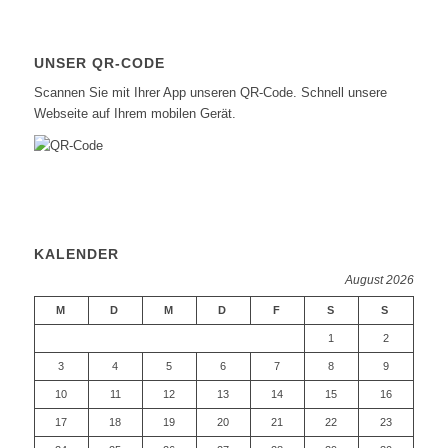
UNSER QR-CODE
Scannen Sie mit Ihrer App unseren QR-Code. Schnell unsere
Webseite auf Ihrem mobilen Gerät.
KALENDER
August 2026
M
D
M
D
F
S
S
1
2
3
4
5
6
7
8
9
10
11
12
13
14
15
16
17
18
19
20
21
22
23